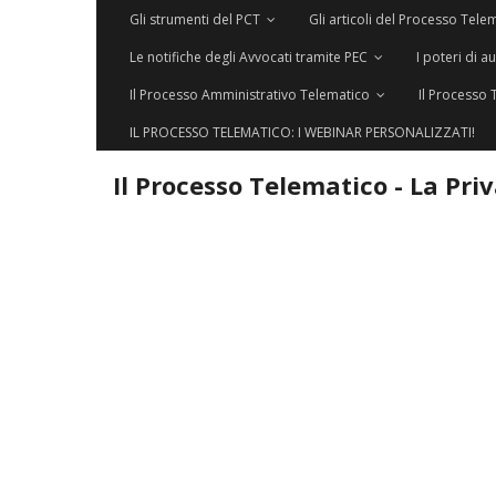
Gli strumenti del PCT
Gli articoli del Processo Tele
Le notifiche degli Avvocati tramite PEC
I poteri di a
Il Processo Amministrativo Telematico
Il Processo 
IL PROCESSO TELEMATICO: I WEBINAR PERSONALIZZATI!
Il Processo Telematico - La Pri