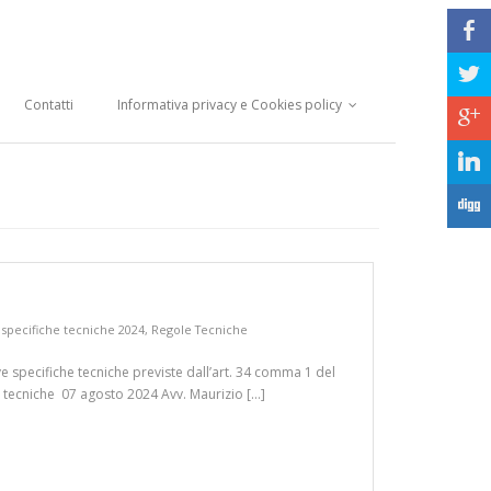
b
a
Contatti
Informativa privacy e Cookies policy
c
j
F
specifiche tecniche 2024
,
Regole Tecniche
specifiche tecniche previste dall’art. 34 comma 1 del
e tecniche 07 agosto 2024 Avv. Maurizio […]