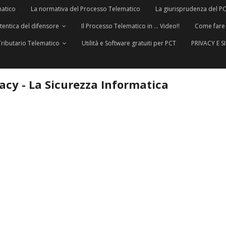
matico
La normativa del Processo Telematico
La giurisprudenza del P
utentica del difensore
Il Processo Telematico in … Video!!
Come fare
Tributario Telematico
Utilità e Software gratuiti per PCT
PRIVACY E 
vacy - La Sicurezza Informatica