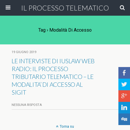
IL PROCESSO TELEMATICO
Tag › Modalità Di Accesso
19 GIUGNO 2019
LE INTERVISTE DI IUSLAW WEB
RADIO: IL PROCESSO
b
TRIBUTARIO TELEMATICO – LE
MODALITA’ DI ACCESSO AL
a
SIGIT
c
NESSUNA RISPOSTA
j
F
Torna su