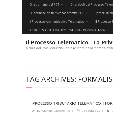
Gli strumenti del PCT
Gli articoli del Processo Tele
Le notifiche degli Avvocati tramite PEC
I poteri di a
Il Processo Amministrativo Telematico
Il Processo 
IL PROCESSO TELEMATICO: I WEBINAR PERSONALIZZATI!
Il Processo Telematico - La Pri
a cura dell'Avv. Maurizio Reale (cultore della materia "Inf
TAG ARCHIVES:
FORMALISM
PROCESSO TRIBUTARIO TELEMATICO: I FOR
By
Maurizio Gaetano Reale
9 Febbraio 2016