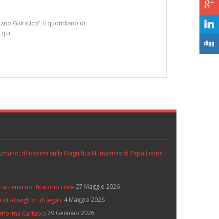
c
ano Giuridico”, il quotidiano di
j
 qui.
F
ll’umano: riflessioni sulla Magnifica Humanitas di Papa Leone
27 Maggio 2026
 sistema notificatorio civile
4 Maggio 2026
di AI negli studi legali.
29 Gennaio 2026
 riforma Cartabia