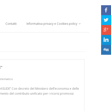
b
a
Contatti
Informativa privacy e Cookies policy
c
j
F
E”
telematico
E” Con decreto del Ministero dell’economia e delle
mento del contributo unificato per i ricorsi promossi