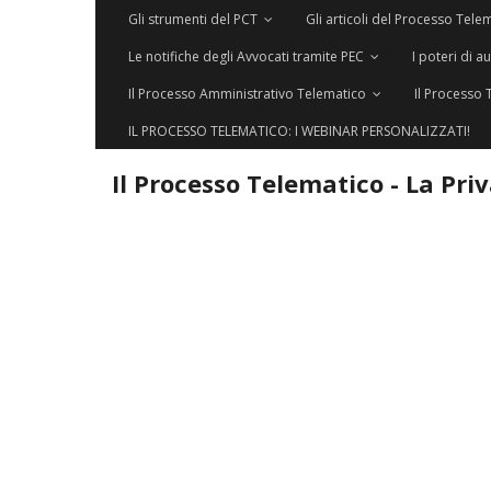
Gli strumenti del PCT
Gli articoli del Processo Tele
Le notifiche degli Avvocati tramite PEC
I poteri di a
Il Processo Amministrativo Telematico
Il Processo 
IL PROCESSO TELEMATICO: I WEBINAR PERSONALIZZATI!
Il Processo Telematico - La Pri