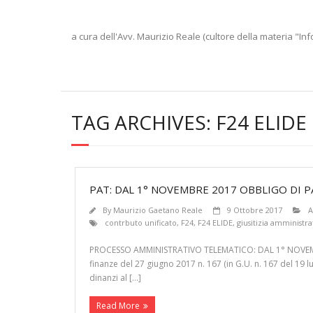
a cura dell'Avv. Maurizio Reale (cultore della materia "Inf
TAG ARCHIVES:
F24 ELIDE
PAT: DAL 1° NOVEMBRE 2017 OBBLIGO DI 
By
Maurizio Gaetano Reale
9 Ottobre 2017
A
contrbuto unificato
,
F24
,
F24 ELIDE
,
giusitizia amministra
PROCESSO AMMINISTRATIVO TELEMATICO: DAL 1° NOVEMBR
finanze del 27 giugno 2017 n. 167 (in G.U. n. 167 del 19 
dinanzi al […]
Read More