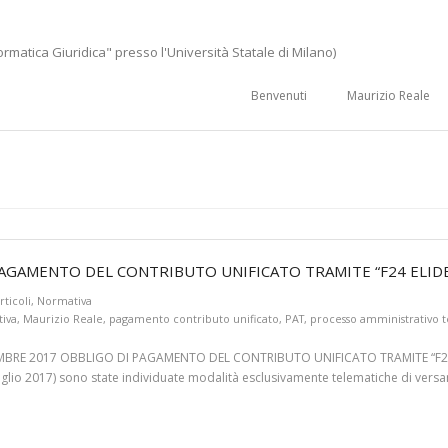
ormatica Giuridica" presso l'Università Statale di Milano)
Benvenuti
Maurizio Reale
PAGAMENTO DEL CONTRIBUTO UNIFICATO TRAMITE “F24 ELID
rticoli
,
Normativa
tiva
,
Maurizio Reale
,
pagamento contributo unificato
,
PAT
,
processo amministrativo 
E 2017 OBBLIGO DI PAGAMENTO DEL CONTRIBUTO UNIFICATO TRAMITE “F24 ELID
luglio 2017) sono state individuate modalità esclusivamente telematiche di versa