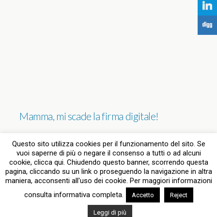
j
F
Mamma, mi scade la firma digitale!
NESSUNA RISPOSTA
Questo sito utilizza cookies per il funzionamento del sito. Se
vuoi saperne di più o negare il consenso a tutti o ad alcuni
cookie, clicca qui. Chiudendo questo banner, scorrendo questa
pagina, cliccando su un link o proseguendo la navigazione in altra
Torna su
maniera, acconsenti all'uso dei cookie. Per maggiori informazioni
consulta informativa completa.
Accetto
Reject
Dispositivo Portatile
Pc Desktop
Leggi di più