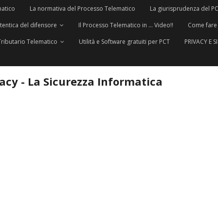
matico
La normativa del Processo Telematico
La giurisprudenza del P
utentica del difensore
Il Processo Telematico in … Video!!
Come fare
Tributario Telematico
Utilità e Software gratuiti per PCT
PRIVACY E 
vacy - La Sicurezza Informatica