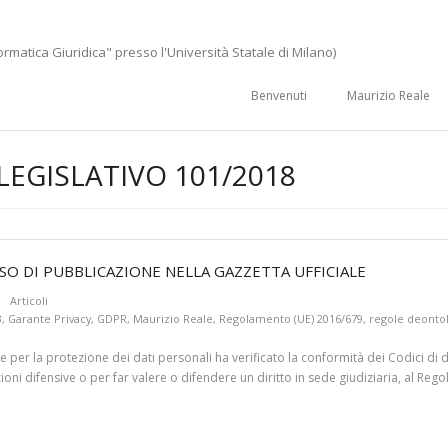
ormatica Giuridica" presso l'Università Statale di Milano)
Benvenuti
Maurizio Reale
LEGISLATIVO 101/2018
O DI PUBBLICAZIONE NELLA GAZZETTA UFFICIALE
Articoli
3
,
Garante Privacy
,
GDPR
,
Maurizio Reale
,
Regolamento (UE) 2016/679
,
regole deonto
er la protezione dei dati personali ha verificato la conformità dei Codici di d
tigazioni difensive o per far valere o difendere un diritto in sede giudiziaria, al 