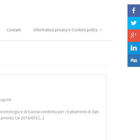
b
a
Contatti
Informativa privacy e Cookies policy
c
j
F
logiche
eontologia e di buona condotta per i trattamenti di dati
Regolamento Ue 2016/679 […]