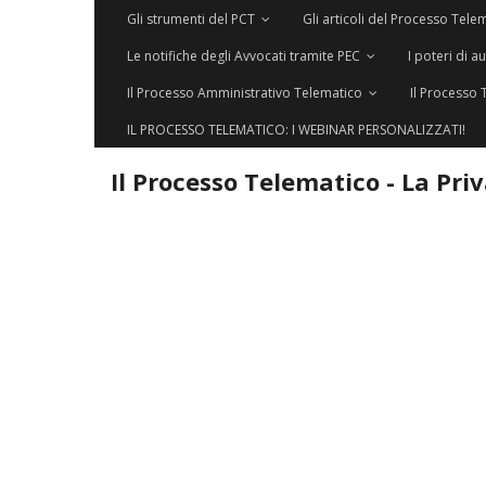
Gli strumenti del PCT
Gli articoli del Processo Tele
Le notifiche degli Avvocati tramite PEC
I poteri di a
Il Processo Amministrativo Telematico
Il Processo 
IL PROCESSO TELEMATICO: I WEBINAR PERSONALIZZATI!
Il Processo Telematico - La Pri