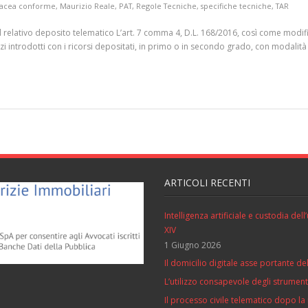
tacea conforme
,
Maurizio Reale
,
PAT
,
Regole Tecniche
,
specifiche tecniche
,
TAR
 relativo deposito telematico L’art. 7 comma 4, D.L. 168/2016, così come modi
zi introdotti con i ricorsi depositati, in primo o in secondo grado, con modalit
ARTICOLI RECENTI
Intelligenza artificiale e custodia de
XIV
1 Giugno 2026
Il domicilio digitale asse portante del
L’utilizzo consapevole degli strumenti 
Il processo civile telematico dopo la