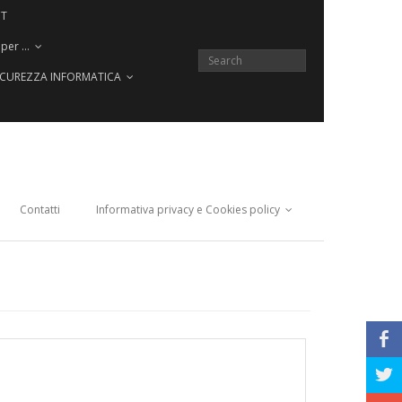
CT
 per …
SICUREZZA INFORMATICA
Contatti
Informativa privacy e Cookies policy
b
a