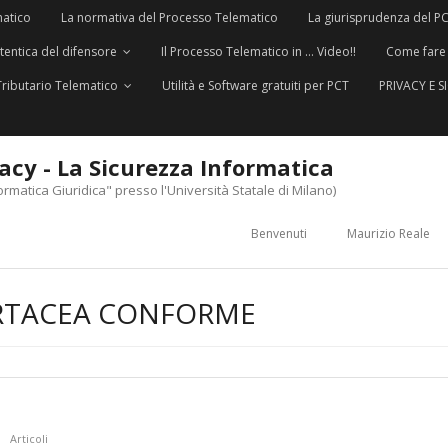
matico
La normativa del Processo Telematico
La giurisprudenza del P
utentica del difensore
Il Processo Telematico in … Video!!
Come fare
Tributario Telematico
Utilità e Software gratuiti per PCT
PRIVACY E 
vacy - La Sicurezza Informatica
ormatica Giuridica" presso l'Università Statale di Milano)
Benvenuti
Maurizio Reale
RTACEA CONFORME
Articoli