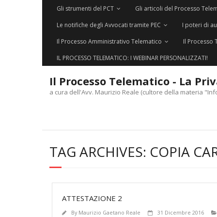
Gli strumenti del PCT
Gli articoli del Processo Tele
Le notifiche degli Avvocati tramite PEC
I poteri di a
Il Processo Amministrativo Telematico
Il Processo 
IL PROCESSO TELEMATICO: I WEBINAR PERSONALIZZATI!
Il Processo Telematico - La Pri
a cura dell'Avv. Maurizio Reale (cultore della materia "Inf
TAG ARCHIVES:
COPIA CA
ATTESTAZIONE 2
By
Maurizio Gaetano Reale
31 Dicembre 2016