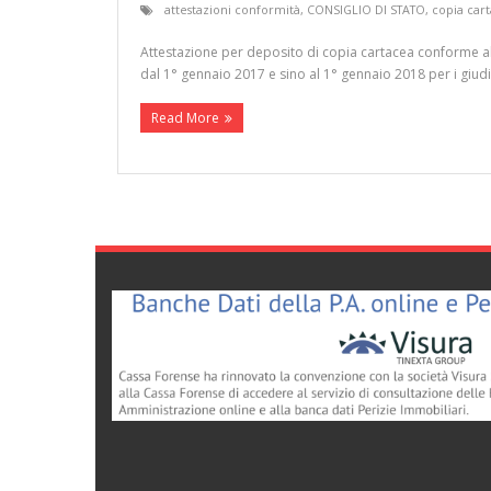
attestazioni conformità
,
CONSIGLIO DI STATO
,
copia car
Attestazione per deposito di copia cartacea conforme al
dal 1° gennaio 2017 e sino al 1° gennaio 2018 per i giudi
Read More