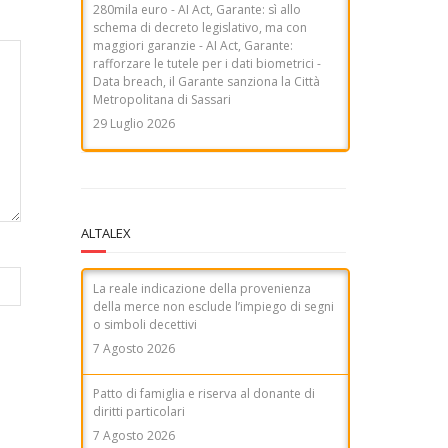
29 Luglio 2026
COMUNICATO STAMPA - Dal Garante
privacy stop ai deepfake satirici su Enrico
Mentana. Ammonita R.T.I. per alcuni video
di Striscia la Notizia
7 Agosto 2026
ALTALEX
La reale indicazione della provenienza
della merce non esclude l’impiego di segni
o simboli decettivi
7 Agosto 2026
Patto di famiglia e riserva al donante di
diritti particolari
7 Agosto 2026