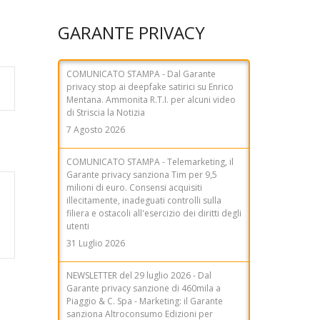
GARANTE PRIVACY
COMUNICATO STAMPA - Telemarketing, il
Garante privacy sanziona Tim per 9,5
milioni di euro. Consensi acquisiti
illecitamente, inadeguati controlli sulla
filiera e ostacoli all'esercizio dei diritti degli
utenti
31 Luglio 2026
NEWSLETTER del 29 luglio 2026 - Dal
Garante privacy sanzione di 460mila a
Piaggio & C. Spa - Marketing: il Garante
sanziona Altroconsumo Edizioni per
280mila euro - AI Act, Garante: sì allo
schema di decreto legislativo, ma con
maggiori garanzie - AI Act, Garante:
rafforzare le tutele per i dati biometrici -
Data breach, il Garante sanziona la Città
Metropolitana di Sassari