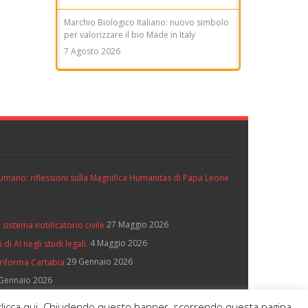
Marchio Biologico Italiano: nuovo simbolo
per valorizzare il bio Made in Italy
7 Agosto 2026
ll’umano: riflessioni sulla Magnifica Humanitas di Papa Leone
27 Maggio 2026
 sistema notificatorio civile
4 Maggio 2026
di AI negli studi legali.
29 Gennaio 2026
 riforma Cartabia
Gennaio 2026
e, clicca qui. Chiudendo questo banner, scorrendo questa pagina,