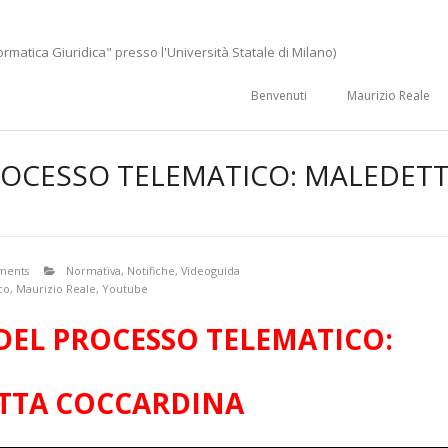
ormatica Giuridica" presso l'Università Statale di Milano)
Benvenuti
Maurizio Reale
ROCESSO TELEMATICO: MALEDET
ments
Normativa
,
Notifiche
,
Videoguida
co
,
Maurizio Reale
,
Youtube
DEL PROCESSO TELEMATICO:
TTA COCCARDINA