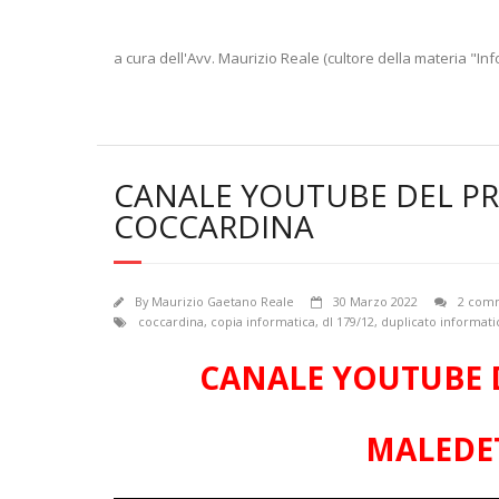
a cura dell'Avv. Maurizio Reale (cultore della materia "Inf
CANALE YOUTUBE DEL P
COCCARDINA
By
Maurizio Gaetano Reale
30 Marzo 2022
2 com
coccardina
,
copia informatica
,
dl 179/12
,
duplicato informati
CANALE YOUTUBE 
MALEDE