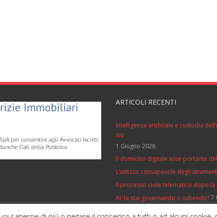
ARTICOLI RECENTI
Intelligenza artificiale e custodia de
XIV
1 Giugno 2026
Il domicilio digitale asse portante del
L’utilizzo consapevole degli strumenti 
Il processo civile telematico dopo la
7 
AI: la stai governando o subendo?
vuoi saperne di più o negare il consenso a tutti o ad alcuni cooki