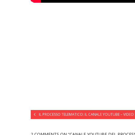
IL PROCESSO TELEMATICO: IL CANALE YOUTUBE – VIDEO
2 COMMENTS
ON “CANALE YOUTUBE DEL PROCES