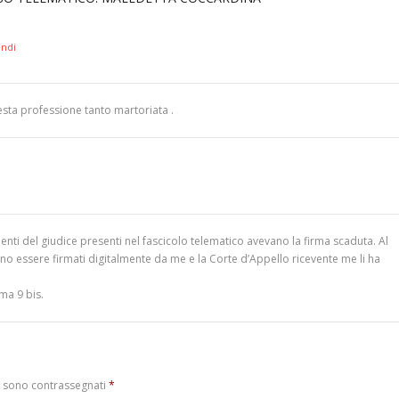
ondi
esta professione tanto martoriata .
menti del giudice presenti nel fascicolo telematico avevano la firma scaduta. Al
 essere firmati digitalmente da me e la Corte d’Appello ricevente me li ha
ma 9 bis.
i sono contrassegnati
*