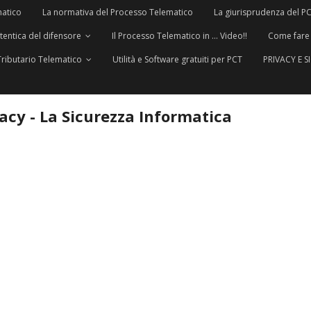
matico
La normativa del Processo Telematico
La giurisprudenza del P
utentica del difensore
Il Processo Telematico in … Video!!
Come fare
Tributario Telematico
Utilità e Software gratuiti per PCT
PRIVACY E 
vacy - La Sicurezza Informatica