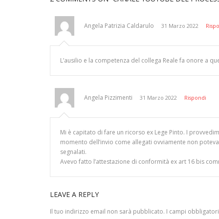
Angela Patrizia Caldarulo
31 Marzo 2022
Risp
L’ausilio e la competenza del collega Reale fa onore a qu
Angela Pizzimenti
31 Marzo 2022
Rispondi
Mi è capitato di fare un ricorso ex Lege Pinto. I provvedi
momento dell’invio come allegati ovviamente non potevano
segnalati.
Avevo fatto l’attestazione di conformità ex art 16 bis com
LEAVE A REPLY
Il tuo indirizzo email non sarà pubblicato.
I campi obbligator