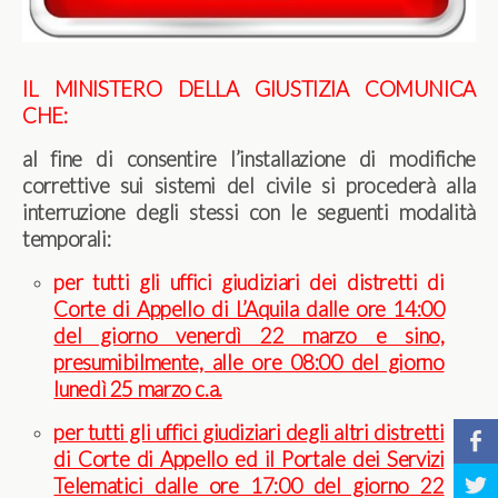
IL MINISTERO DELLA GIUSTIZIA COMUNICA
CHE:
al fine di consentire l’installazione di modifiche
correttive sui sistemi del civile si procederà alla
interruzione degli stessi con le seguenti modalità
temporali:
per tutti gli uffici giudiziari dei distretti di
Corte di Appello di L’Aquila dalle ore 14:00
del giorno venerdì 22 marzo e sino,
presumibilmente, alle ore 08:00 del giorno
lunedì 25 marzo c.a.
per tutti gli uffici giudiziari degli altri distretti
b
di Corte di Appello ed il Portale dei Servizi
a
Telematici dalle ore 17:00 del giorno 22