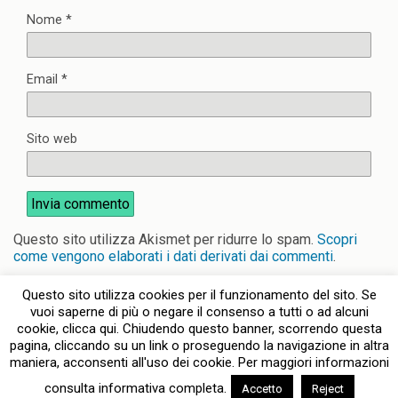
Nome
*
Email
*
Sito web
Questo sito utilizza Akismet per ridurre lo spam.
Scopri
come vengono elaborati i dati derivati dai commenti
.
Questo sito utilizza cookies per il funzionamento del sito. Se
vuoi saperne di più o negare il consenso a tutti o ad alcuni
cookie, clicca qui. Chiudendo questo banner, scorrendo questa
pagina, cliccando su un link o proseguendo la navigazione in altra
Torna su
maniera, acconsenti all'uso dei cookie. Per maggiori informazioni
consulta informativa completa.
Accetto
Reject
Dispositivo Portatile
Pc Desktop