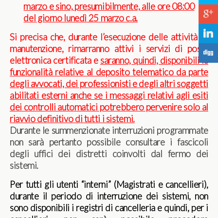
marzo e sino, presumibilmente, alle ore 08:00
c
del giorno lunedì 25 marzo c.a.
j
Si precisa che, durante l’esecuzione delle attività di
manutenzione, rimarranno attivi i servizi di posta
F
elettronica certificata e
saranno, quindi, disponibili le
funzionalità relative al deposito telematico da parte
degli avvocati, dei professionisti e degli altri soggetti
abilitati esterni anche se i messaggi relativi agli esiti
dei controlli automatici potrebbero pervenire solo al
riavvio definitivo di tutti i sistemi.
Durante le summenzionate interruzioni programmate
non sarà pertanto possibile consultare i fascicoli
degli uffici dei distretti coinvolti dal fermo dei
sistemi.
Per tutti gli utenti “interni” (Magistrati e cancellieri),
durante il periodo di interruzione dei sistemi, non
sono disponibili i registri di cancelleria e quindi, per i