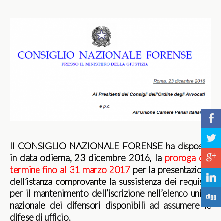
b
a
Il CONSIGLIO NAZIONALE FORENSE ha disposto
c
in data odierna, 23 dicembre 2016, la
proroga del
termine fino al 31 marzo 2017
per la presentazione
j
dell’istanza comprovante la sussistenza dei requisiti
per il mantenimento dell’iscrizione nell’elenco unico
F
nazionale dei difensori disponibili ad assumere le
difese di ufficio.