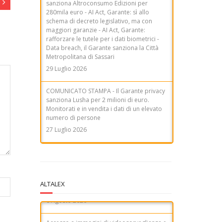
280mila euro - AI Act, Garante: sì allo
schema di decreto legislativo, ma con
maggiori garanzie - AI Act, Garante:
rafforzare le tutele per i dati biometrici -
Data breach, il Garante sanziona la Città
Metropolitana di Sassari
29 Luglio 2026
COMUNICATO STAMPA - Il Garante privacy
sanziona Lusha per 2 milioni di euro.
Monitorati e in vendita i dati di un elevato
numero di persone
27 Luglio 2026
ALTALEX
Accesso a immagini di videosorveglianza e
privacy: la necessità di una procura