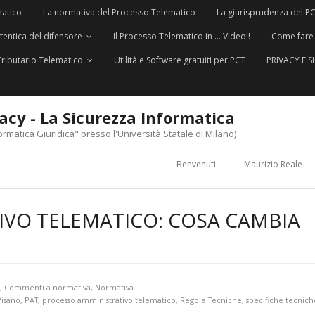
matico
La normativa del Processo Telematico
La giurisprudenza del P
utentica del difensore
Il Processo Telematico in … Video!!
Come fare
Tributario Telematico
Utilità e Software gratuiti per PCT
PRIVACY E 
vacy - La Sicurezza Informatica
ormatica Giuridica" presso l'Università Statale di Milano)
Benvenuti
Maurizio Reale
VO TELEMATICO: COSA CAMBIA
I
,
Commenti a normativa
,
Normativa
Pisano
,
PAT
,
processo amministrativo telematico
,
Regole Tecniche
,
specifiche tecnich