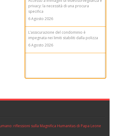
specifica
6 Agosto 2026
L’assicurazione del condominio è
impegnata nei limiti stabiliti dalla polizza
6 Agosto 2026
TAN, ISC ed Euribor: i confini della
determinatezza del tasso nei mutui
variabili
6 Agosto 2026
ll’umano: riflessioni sulla Magnifica Humanitas di Papa Leone