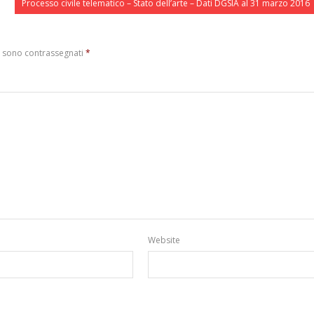
Processo civile telematico – Stato dell’arte – Dati DGSIA al 31 marzo 2016
i sono contrassegnati
*
Website