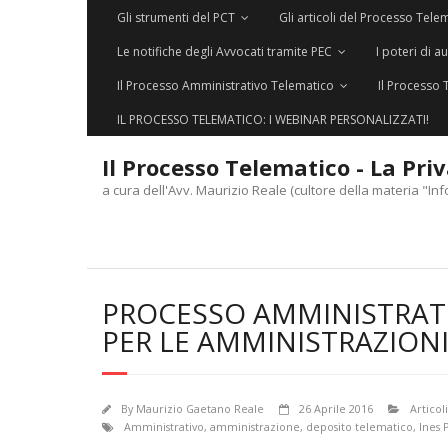
Gli strumenti del PCT
Gli articoli del Processo Tele
Le notifiche degli Avvocati tramite PEC
I poteri di a
Il Processo Amministrativo Telematico
Il Processo 
IL PROCESSO TELEMATICO: I WEBINAR PERSONALIZZATI!
Il Processo Telematico - La Pri
a cura dell'Avv. Maurizio Reale (cultore della materia "Inf
PROCESSO AMMINISTRATI
PER LE AMMINISTRAZION
By
Maurizio Gaetano Reale
26 Aprile 2016
Articoli
Amministrativo
,
amministrazione
,
deposito telematico
,
Ines 