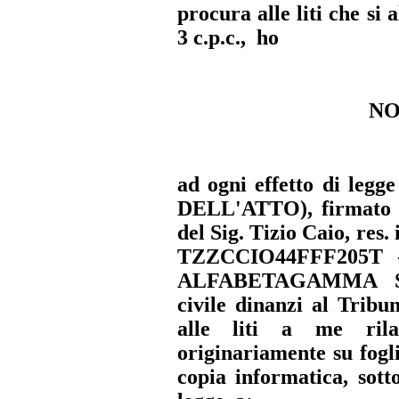
procura alle liti che si 
3 c.p.c., ho
NO
ad ogni effetto di legge
DELL'ATTO
), firmato
del
Sig. Tizio Caio
, res
TZZCCIO44FFF205T
-
ALFABETAGAMMA 
civile dinanzi al
Tribun
alle liti a me ril
originariamente su fogl
copia informatica,
sott