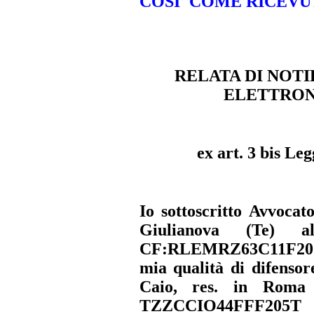
COSI' COME RICEVUT
RELATA DI NOTI
ELETTRON
ex art. 3 bis Le
Io sottoscritto Avvocat
Giulianova (Te) 
CF:RLEMRZ63C11F205Q
mia qualità di difensor
Caio
, res. in
Roma
TZZCCIO44FFF205T