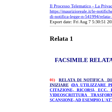
Il Processo Telematico - La Priva
https://maurizioreale.it/le-notific
di-notifica-legge-n-541994/relata-
Export date: Fri Aug 7 5:30:51 
Relata 1
FACSIMILE RELATA
01)
RELATA DI NOTIFICA D
INIZIARE
(
DA UTILIZZARE P
CITAZIONE, RICORSI, ECC
VIDEOSCRITTURA TRASFO
SCANSIONE, AD ESEMPIO L'AT