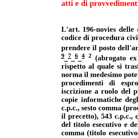
atti e di provvediment
L'art. 196-novies
delle 
codice di procedura civi
prendere il posto dell'a
9
7
6
4
2
(abrogato ex
rispetto al quale si tra
norma il medesimo poter
procedimenti di espro
iscrizione a ruolo del 
copie informatiche degli
c.p.c., sesto comma (proc
il precetto), 543 c.p.c.
del titolo esecutivo e de
comma (titolo esecutivo