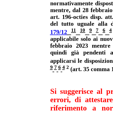
normativamente dispos
mentre, dal 28 febbraio
art. 196-octies disp. att
del tutto uguale alla 
11
10
9
7
6
4
179/12
applicabile solo ai nuo
febbraio 2023 mentre 
quindi già pendenti 
applicarsi le disposizio
9
7
6
4
2
(art. 35 comma 1 
Si suggerisce al pr
errori, di attesta
riferimento a nor