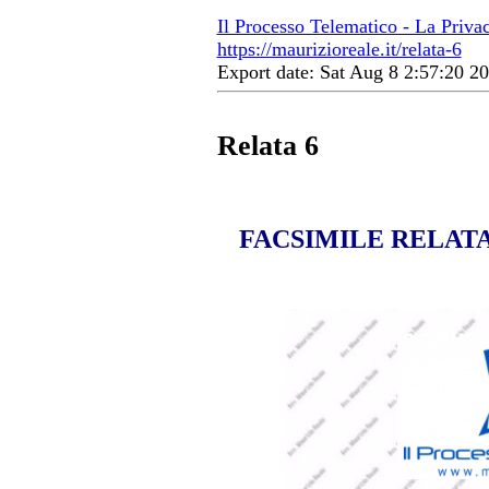
Il Processo Telematico - La Priva
https://maurizioreale.it/relata-6
Export date: Sat Aug 8 2:57:20 
Relata 6
FACSIMILE RELATA