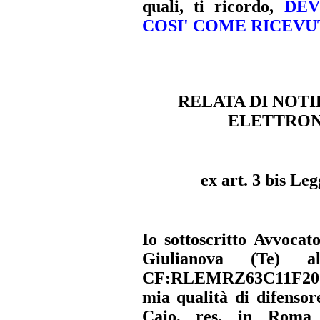
quali, ti ricordo,
D
EV
COSI' COME RICEVUT
RELATA DI NOTI
ELETTRON
ex art. 3 bis Le
Io sottoscritto Avvocat
Giulianova (Te) 
CF:RLEMRZ63C11F205Q
mia qualità di difensor
Caio, res. in Roma 