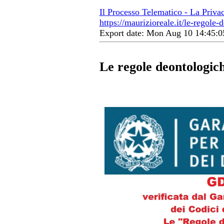
Il Processo Telematico - La Priva
https://maurizioreale.it/le-regole-
Export date: Mon Aug 10 14:45:
Le regole deontologic