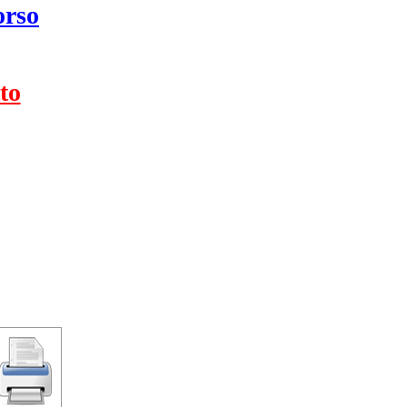
orso
to