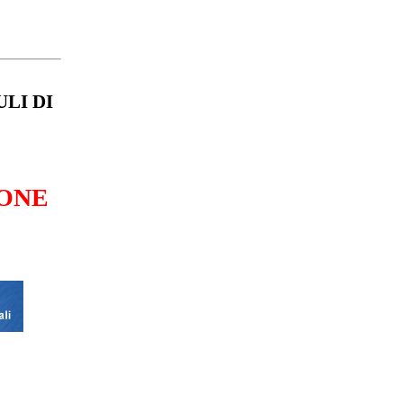
LI DI
ONE