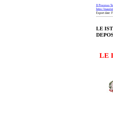
Il Processo Te
https://mauriz
Export date: 
LE IS
DEPOS
LE 