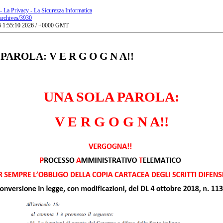
 - La Privacy - La Sicurezza Informatica
t/archives/3930
 6 1:55:10 2026 / +0000 GMT
PAROLA: V E R G O G N A!!
UNA SOLA PAROLA:
V E R G O G N A!!