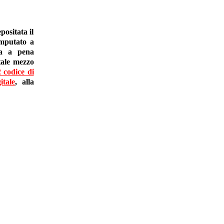
ositata il
imputato a
sta a pena
tale mezzo
2 codice di
itale
, alla