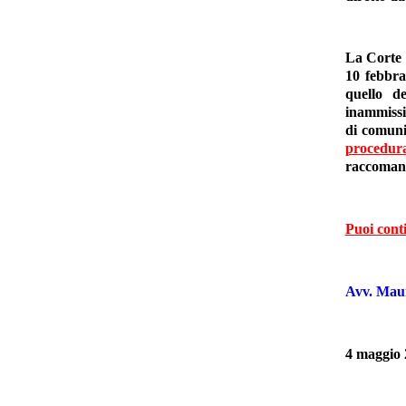
La Corte 
10 febbra
quello de
inammissi
di comunic
procedur
raccomand
Puoi conti
Avv. Maur
4 maggio 