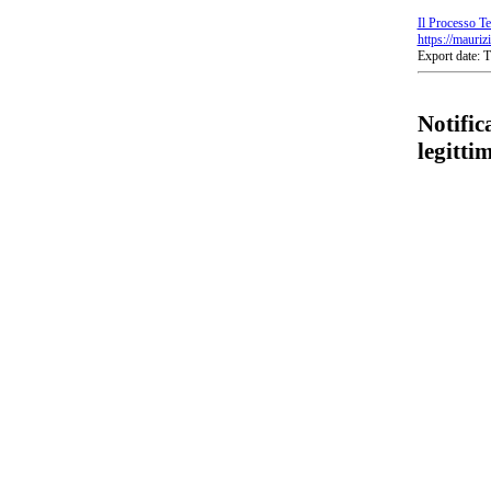
Il Processo Te
https://mauriz
Export date:
Notific
legitti